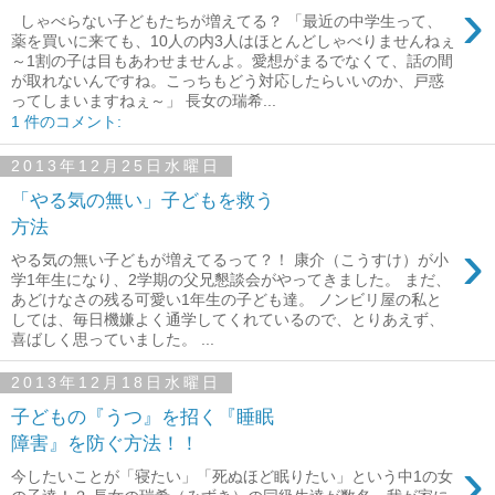
›
しゃべらない子どもたちが増えてる？ 「最近の中学生って、
薬を買いに来ても、10人の内3人はほとんどしゃべりませんねぇ
～1割の子は目もあわせませんよ。愛想がまるでなくて、話の間
が取れないんですね。こっちもどう対応したらいいのか、戸惑
ってしまいますねぇ～」 長女の瑞希...
1 件のコメント:
2013年12月25日水曜日
「やる気の無い」子どもを救う
方法
›
やる気の無い子どもが増えてるって？！ 康介（こうすけ）が小
学1年生になり、2学期の父兄懇談会がやってきました。 まだ、
あどけなさの残る可愛い1年生の子ども達。 ノンビリ屋の私と
しては、毎日機嫌よく通学してくれているので、とりあえず、
喜ばしく思っていました。 ...
2013年12月18日水曜日
子どもの『うつ』を招く『睡眠
障害』を防ぐ方法！！
›
今したいことが「寝たい」「死ぬほど眠りたい」という中1の女