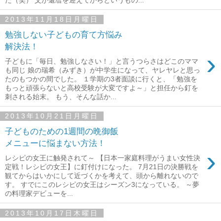
2013年11月18日月曜日
勉強しない子どもの育て方悩み
解決法！
›
子どもに「毎日、勉強しなさい！」と言うつらさはどこのママ
も同じ 娘の瑞希（みずき）が中学生になって、ヤレヤレと思っ
たのもつかの間でした。 １学期の3者面談に行くと、「勉強を
もっと頑張らないと高校受験が大変ですよ～」と担任から釘を
刺される始末。 もう、そんな話か...
2013年10月21日月曜日
子どものための1週間の晩御飯
メニューに悩まない方法！
›
レシピの女王に触発されて～ 【日本一家庭料理がうまい女性決
定戦！レシピの女王】に釘付けになった。 7月21日の決勝戦を
観てからはいかにして近づくかを考えて、頭から離れないので
す。 すでにこのレシピの女王はシーズン3になっている。 ～夢
の料理家デビューを...
2013年10月17日木曜日