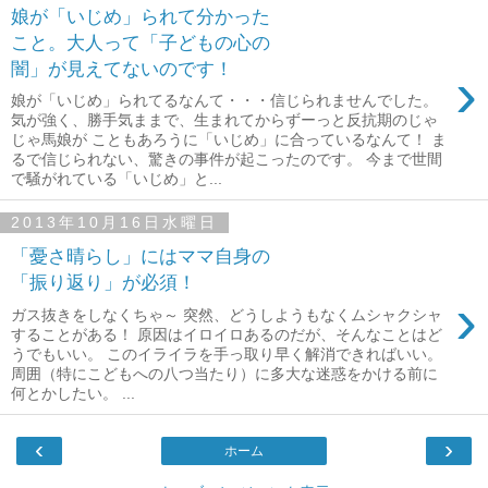
娘が「いじめ」られて分かった
こと。大人って「子どもの心の
闇」が見えてないのです！
›
娘が「いじめ」られてるなんて・・・信じられませんでした。
気が強く、勝手気ままで、生まれてからずーっと反抗期のじゃ
じゃ馬娘が こともあろうに「いじめ」に合っているなんて！ ま
るで信じられない、驚きの事件が起こったのです。 今まで世間
で騒がれている「いじめ」と...
2013年10月16日水曜日
「憂さ晴らし」にはママ自身の
「振り返り」が必須！
›
ガス抜きをしなくちゃ～ 突然、どうしようもなくムシャクシャ
することがある！ 原因はイロイロあるのだが、そんなことはど
うでもいい。 このイライラを手っ取り早く解消できればいい。
周囲（特にこどもへの八つ当たり）に多大な迷惑をかける前に
何とかしたい。 ...
‹
›
ホーム