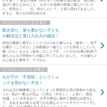
の子達！？ 長女の瑞希（みずき）の同級生達が数名、我が家に
遊びに来たときのこと。 おやつを瑞希の部屋に運んだついで
に、何気なく、 「今、何がしたい？」と皆に尋ねてみました。
すると、何人かが顔を合わせ...
2013年12月17日火曜日
動き回り、落ち着かない子ども
の解決法と受け入れ方の秘訣！
›
担任の教師に椅子にくくりつけられた健ちゃん（仮名）～ 息子
の康介（こうすけ）と幼稚園が一緒でとっても仲良くしていた
健（けん）ちゃん（仮名）のことです。 パパのお仕事の転勤で
健ちゃんも小学校から大阪に行ってしまいました。 その健ちゃ
んに起きた事件で、ママから...
2013年12月9日月曜日
わが子の「不登校」というショ
ックを招かない方法！
›
それは父の後継者になってしまった真面目な兄の宿命から始ま
った 私の一番上の兄は「八州士（やすし）」と言い、現在、
44歳。いい大学を出て、大手の商社に勤めて順調な出世をし
て、まあまあの収入を得ての立派なエリートサラリーマンでし
た（笑） 父が還暦を迎えてからというもの...