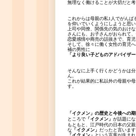
無理なく働けることが大切だと考
これからは母親の私1人でがんば
を仰いでいくようにしようと思い
上司や同僚、関係先の気のおけな
さんにも、お子さんがおられて、
恋愛感情や商売の話抜きで、育児
そして、徐々に働く女性の育児へ
補の男性に
「より良い子どものアドバイザー
そんなに上手く行くかどうかは分
ん。
これが結果的に私以外の母親や母
す。
「イクメン」の歴史と今後への期
ところで
「イクメン」
が話題にな
もともと、江戸時代の日本の父親
な
「イクメン」
だったと言います
「イクメン」
という言葉が生まれ