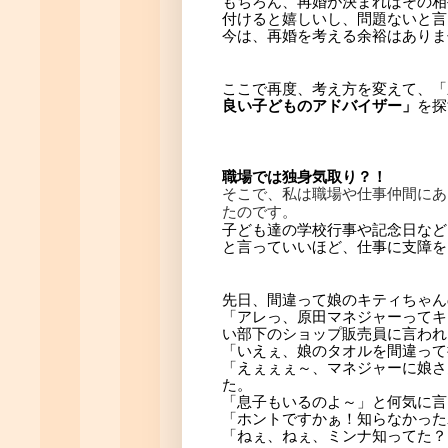
もちろん、再婚が決まればその相
付けると嬉しいし、問題ないと言
今は、再婚を考える余裕はありま
ここで再度、考え方を変えて、「
良い子どものアドバイザー」
を探
職場では独身気取り？！
そこで、私は職場や仕事仲間にあ
たのです。
子ども達の学校行事や記念日など
と言っていいほど、仕事に支障を
先日、間違って娘のキティちゃん
「アレっ、原田マネジャーってキ
い部下のショップ販売員に言われ
「いえぇ、娘のタオルを間違って
「えぇぇぇ～、マネジャーに娘さ
た。
「息子もいるのよ～」と何気に言
「ホントですかぁ！知らなかった
「ねぇ、ねぇ、ミンナ知ってた？