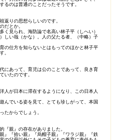
するのは普通のことだったそうです。
祖返りの思想らしいのです。
のだとか。
多く見られ、海防論で名高い林子平（しへい）
）しい哉（かな）。人の父たる者、（中略）子
育の仕方を知らないとはもってのほかと林子平
す。
代にあって、育児は公のことであって、良き育
ていたのです。
洋人が日本に滞在するようになり、この日本人
遊んでいる姿を見て、とても珍しがって、本国
ったからでしょう。
的『親』の存在がありました。
親』『拾い親』『烏帽子親』『ワラジ親』『鉄
実の父母以外にもその子どもの養育に責任をも