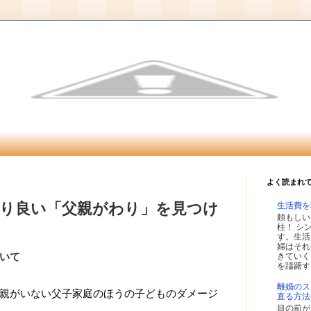
よく読まれ
り良い「父親がわり」を見つけ
生活費を
頼もしい
柱！ シ
す。生活
婦はそれ
きていく
いて
を躊躇す
離婚のス
親がいない父子家庭のほうの子どものダメージ
直る方法
目の前が