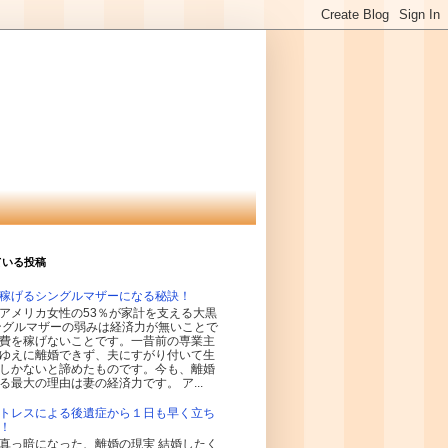
ている投稿
稼げるシングルマザーになる秘訣！
アメリカ女性の53％が家計を支える大黒
ングルマザーの弱みは経済力が無いことで
費を稼げないことです。一昔前の専業主
ゆえに離婚できず、夫にすがり付いて生
しかないと諦めたものです。今も、離婚
る最大の理由は妻の経済力です。 ア...
トレスによる後遺症から１日も早く立ち
！
真っ暗になった、離婚の現実 結婚したく