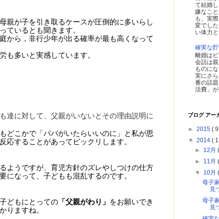
て結婚し
嫌なこと
も、実際
母親が子を引き取るケースが圧倒的に多いらし
変でした
っているとも聞きます。
い体力と
庭から，非行少年が出る確率が最も高くなって
確実な貯
労も多いと実感しています。
離婚はビ
会話は親
ものにな
実にさら
番の話題
活費」が
ブログ アー
も達に対して、父親がいないとその理由説明に
►
2015
( 9
もどこかで「パパがいたらいいのに」と私が思
▼
2014
( 1
反応することがあってビックリします。
►
12月
►
11月
るようですが、育児方針のズレやしつけの仕方
▼
10月
要になって、子どもも混乱するのです。
母子
見
母子
子どもにとっての
「父親がわり」
をお願いでき
見
かりますね。
確実