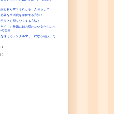
！
は誰と暮らす？それとも一人暮らし？
に必要な生活費を確保する方法！
の不安と心配をなくする方法！
したくても離婚に踏み切れない女たちのホ
トの理由！
費を稼げるシングルマザーになる秘訣！そ
1 )
2 )