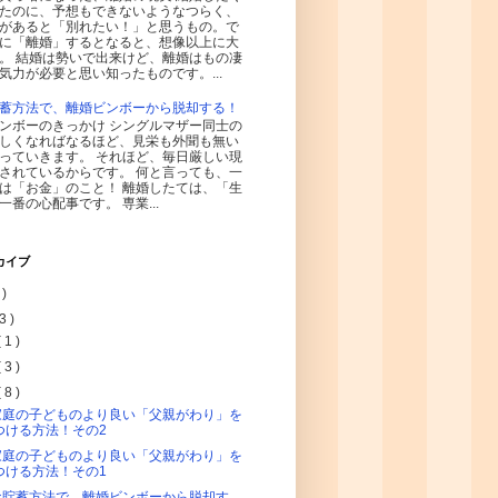
たのに、予想もできないようなつらく、
があると「別れたい！」と思うもの。で
に「離婚」するとなると、想像以上に大
。 結婚は勢いで出来けど、離婚はもの凄
気力が必要と思い知ったものです。...
蓄方法で、離婚ビンボーから脱却する！
ンボーのきっかけ シングルマザー同士の
しくなればなるほど、見栄も外聞も無い
っていきます。 それほど、毎日厳しい現
されているからです。 何と言っても、一
は「お金」のこと！ 離婚したては、「生
一番の心配事です。 専業...
カイブ
 )
3 )
( 1 )
( 3 )
( 8 )
家庭の子どものより良い「父親がわり」を
つける方法！その2
家庭の子どものより良い「父親がわり」を
つける方法！その1
な貯蓄方法で、離婚ビンボーから脱却す