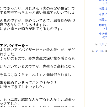
る
）であったり、おじさん（実の叔父や伯父）で
老後
する男性でもちょっと遠い親戚でもいいでしょ
老後
老後
きるのですが、物心ついてきて、思春期が近づ
処できないこともありますね。
離婚
ン
にまた違った悩みが出てくるものです。
生活
の2
►
1月
( 
アドバイザーを～
より良いアドバイザーだった鈴木先生が、子ど
►
2013
( 3
れました。
くらいのもので、鈴木先生の深い愛を感じるも
いただいているのですが、先生もご高齢になら
を見つけなくちゃ、ね！」と先日仰られまし
婚を勧めているってことですか？？
に帰ってきてしまいました。
、もう二度と結婚なんかするもんか！と頑張っ
ックでした。