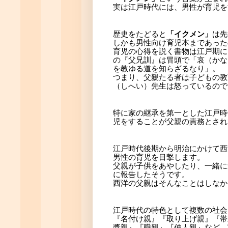
実は江戸時代には、男性が育児を
歴史をたどると
「イクメン」
は先
しかも男性向け育児本まであった
育児の心得を説く書物は江戸期に
の『父兄訓』は冒頭で「哀（かな
を教ゆる道を知らざるなり」。
つまり、父親たる者は子どもの教
（しへい）先生は怒っているので
特に家の継承を第一とした江戸時
児をすることが父親の責務とされ
江戸時代後期から明治にかけて西
男性の育児を目撃します。
父親が子供をあやしたり、一緒に
に報告したそうです。
西洋の父親はそんなことはしなか
江戸時代の特色として複数の社会
『名付け親』『取り上げ親』『帯
漿親』『職親』『仲人親』など、