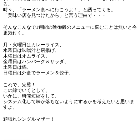
る。
時々、「ラーメン食べに行こうよ！」と誘ってくる。
「美味い店を見つけたから」と言う理由で・・・
そんなこんなで1週間の晩御飯のメニューに悩むことは無いと今
更気付く。
月・火曜日はカレーライス、
水曜日は味噌汁と唐揚げ、
木曜日はオムライス、
金曜日はハンバーグ＆サラダ、
土曜日は鍋、
日曜日は外食でラーメン＆餃子。
これで、完璧！
この線でいくとして、
いかに、時間短縮をして、
システム化して味が落ちないようにするかを考えたいと思いま
すよ。
頑張れシングルマザー！