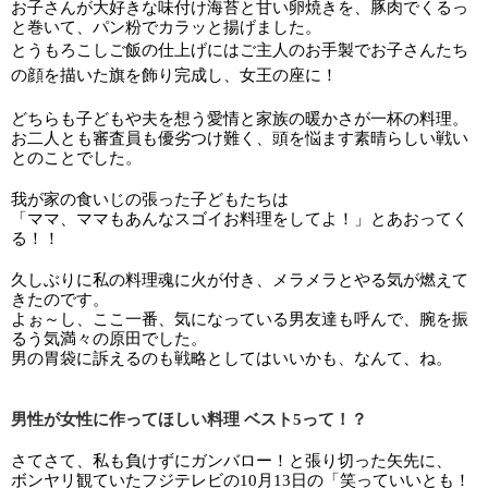
お子さんが大好きな味付け海苔と甘い卵焼きを、豚肉でくるっ
と巻いて、パン粉でカラッと揚げました。
とうもろこしご飯の仕上げにはご主人のお手製でお子さんたち
の顔を描いた旗を飾り完成し、女王の座に！ 
どちらも子どもや夫を想う愛情と家族の暖かさが一杯の料理。
お二人とも審査員も優劣つけ難く、頭を悩ます素晴らしい戦い
とのことでした。
我が家の食いじの張った子どもたちは
「ママ、ママもあんなスゴイお料理をしてよ！」とあおってく
る！！
久しぶりに私の料理魂に火が付き、メラメラとやる気が燃えて
きたのです。
よぉ～し、ここ一番、気になっている男友達も呼んで、腕を振
るう気満々の原田でした。
男の胃袋に訴えるのも戦略としてはいいかも、なんて、ね。
男性が女性に作ってほしい料理 ベスト5って！？
さてさて、私も負けずにガンバロー！と張り切った矢先に、
ボンヤリ観ていたフジテレビの10月13日の「笑っていいとも！