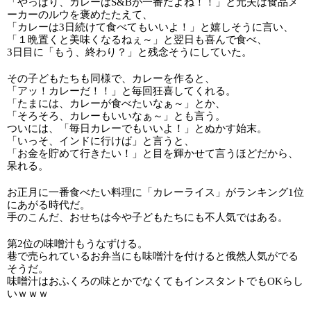
「やっぱり、カレーはS&Bが一番だよね！！」と元夫は食品メ
ーカーのルウを褒めたたえて、
「カレーは3日続けて食べてもいいよ！」と嬉しそうに言い、
「１晩置くと美味くなるねぇ～」と翌日も喜んで食べ、
3日目に「もう、終わり？」と残念そうにしていた。
その子どもたちも同様で、カレーを作ると、
「アッ！カレーだ！！」と毎回狂喜してくれる。
「たまには、カレーが食べたいなぁ～」とか、
「そろそろ、カレーもいいなぁ～」とも言う。
ついには、「毎日カレーでもいいよ！」とぬかす始末。
「いっそ、インドに行けば」と言うと、
「お金を貯めて行きたい！」と目を輝かせて言うほどだから、
呆れる。
お正月に一番食べたい料理に「カレーライス」がランキング1位
にあがる時代だ。
手のこんだ、おせちは今や子どもたちにも不人気ではある。
第2位の味噌汁もうなずける。
巷で売られているお弁当にも味噌汁を付けると俄然人気がでる
そうだ。
味噌汁はおふくろの味とかでなくてもインスタントでもOKらし
いｗｗｗ