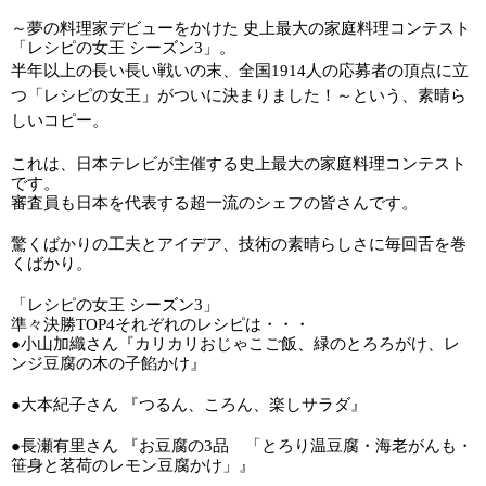
～夢の料理家デビューをかけた 史上最大の家庭料理コンテスト
「レシピの女王 シーズン3」。
半年以上の長い長い戦いの末、全国1914人の応募者の頂点に立
つ「レシピの女王」がついに決まりました！～という、素晴ら
しいコピー。
これは、日本テレビが主催する史上最大の家庭料理コンテスト
です。
審査員も日本を代表する超一流のシェフの皆さんです。
驚くばかりの工夫とアイデア、技術の素晴らしさに毎回舌を巻
くばかり。
「レシピの女王 シーズン3」
準々決勝TOP4それぞれのレシピは・・・
●小山加織さん『カリカリおじゃこご飯、緑のとろろがけ、レ
ンジ豆腐の木の子餡かけ』
●大本紀子さん 『つるん、ころん、楽しサラダ』
●長瀬有里さん 『お豆腐の3品　「とろり温豆腐・海老がんも・
笹身と茗荷のレモン豆腐かけ」』