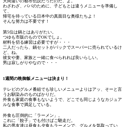
大間違いの都市伝説だったのだ、よ。
わざわざ、パパのために、子どもとは違うメニューを準備し
て、
帰宅を待っている日本中の真面目な奥様たちよ！
そんな努力は不要です！
第5位は鍋とはありがたい。
つゆも市販のものでOKでしょ。
材料を切る練習は必要ですが・・・
二人だったら、鍋セットがパックでスーパーに売られているけ
ど、ね。
彼女や妻、家族と一緒に食べられれば良いらしい。
男は寂しがりやなので・・・
1週間の晩御飯メニューは決まり！
テレビのグルメ番組でも珍しいメニューよりはアッ、そーと言
うお馴染みのものばかりだ。
外食も家庭の食事もないようで、どこでも同じようなカジュア
ルな食事で満足している。
外食も圧倒的に「ラーメン」。
これに「餃子」でも付けばご馳走だ。
私の男友達は昼食も夕食もラーメンで、グルメを気取ってい