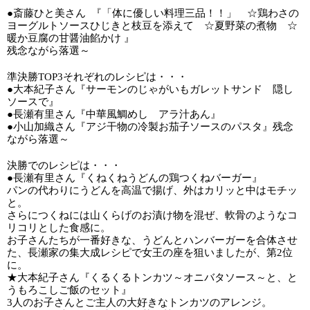
●斎藤ひと美さん  『「体に優しい料理三品！！」　☆鶏わさの
ヨーグルトソースひじきと枝豆を添えて　☆夏野菜の煮物　☆
暖か豆腐の甘醤油餡かけ 』
残念ながら落選～
準決勝TOP3それぞれのレシピは・・・
●大本紀子さん『サーモンのじゃがいもガレットサンド　隠し
ソースで』
●長瀬有里さん『中華風鯛めし　アラ汁あん』
●小山加織さん『アジ干物の冷製お茄子ソースのパスタ』残念
ながら落選～
決勝でのレシピは・・・
●長瀬有里さん『くねくねうどんの鶏つくねバーガー』
パンの代わりにうどんを高温で揚げ、外はカリッと中はモチッ
と。
さらにつくねには山くらげのお漬け物を混ぜ、軟骨のようなコ
リコリとした食感に。
お子さんたちが一番好きな、うどんとハンバーガーを合体させ
た、長瀬家の集大成レシピで女王の座を狙いましたが、第2位
に。
★大本紀子さん『くるくるトンカツ～オニバタソース～と、と
うもろこしご飯のセット』
3人のお子さんとご主人の大好きなトンカツのアレンジ。