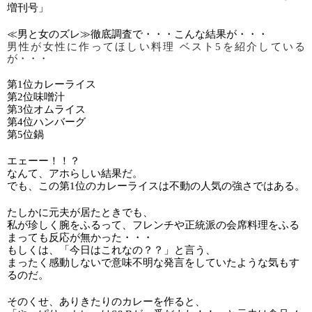
増刊号」
≪男と女のズレ≫徹底調査で・・・こんな結果が・・・
男性が女性に作ってほしい料理 ベスト5を紹介している
が・・・
第1位カレーライス
第2位味噌汁
第3位オムライス
第4位ハンバーグ
第5位鍋
エェーー！！？
なんて、アホらしい結果だ。
でも、この第1位のカレーライスは不動の人気の強さではある。
たしかに元夫が居たときでも、
私が珍しく腕をふるって、フレンチや正統派の会席料理をふる
まっても反応が無かった・・・
もしくは、「今日はこれなの？？」と言う、
まったく感動しないで意味不明な発言をしていたような気もす
るのだ。
そのくせ、ありきたりのカレーを作ると、