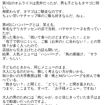
第3位のオムライスは意外だったが、男も子どももタマゴに弱
い。
相変わらず、タマゴはご馳走なのです。
ちょい甘いケチャップ味のご飯も好きなんだ、ねぇ。
第4位にハンバーグとは、笑える。
有名なデリカテッセンの店で当初、パテやテリーヌを売ってい
たが、
買った客から、「焼いて食べたけどまずかった！」とか
「包丁で切りにくいし、ご飯（お米の）に合わない！」との苦
情？が多く入ったので、
店頭から引き上げたとの話も聞いた。
結果、人気メニューは「ハンバーグ」「鳥の唐揚げ」「サラ
ダ」らしい。
子どものときから、同じメニューのまま、
大人になるのだから、難しく考えない方が良いかも。
知り合いの大学教授は朝・昼・晩とMのハンバーグを好んで食
べている。
「飽きない？」と聞くと、「どうして？」と聞き返された。
つまり、ここまでも、すべて、「お子様メニュー」ですね！
大人の男のためには「肉じゃが」かと信じきっていた女子はま
るで勘違いだったのですよ。