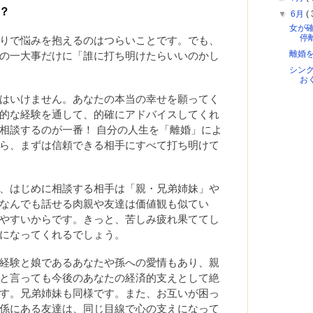
？
▼
6月
( 
女が
停
りで悩みを抱えるのはつらいことです。でも、
離婚
の一大事だけに「誰に打ち明けたらいいのかし
シン
お
はいけません。あなたの本当の幸せを願ってく
的な経験を通して、的確にアドバイスしてくれ
相談するのが一番！ 自分の人生を「離婚」によ
ら、まずは信頼できる相手にすべて打ち明けて
、はじめに相談する相手は「親・兄弟姉妹」や
なんでも話せる肉親や友達は価値観も似てい
やすいからです。きっと、苦しみ疲れ果ててし
になってくれるでしょう。
経験と娘であるあなたや孫への愛情もあり、親
と言っても今後のあなたの経済的支えとして絶
す。兄弟姉妹も同様です。また、お互いが困っ
係にある友達は、同じ目線で心の支えになって