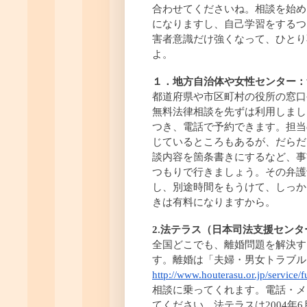
合わせてくださいね。相談を始め
になりますし、自己学習をするつ
害者意識だけ強くなって、ひとり
よ。
１．地方自治体や女性センター：
都道府県や市区町村の役所の窓口
無料法律相談を先ずは利用しまし
つき、電話で予約できます。担当
じているところもあるが、だらだ
談内容を箇条書きにするなど、事
つもりで行きましょう。その弁護
し、別途時間をもうけて、しっか
きは有料になりますから。
2.法テラス（日本司法支援セン
全国どこでも、離婚問題を解決す
す。離婚は「夫婦・男女トラブル
http://www.houterasu.or.jp/service/
相談に乗ってくれます。電話・メ
てください。法テラスは2004年