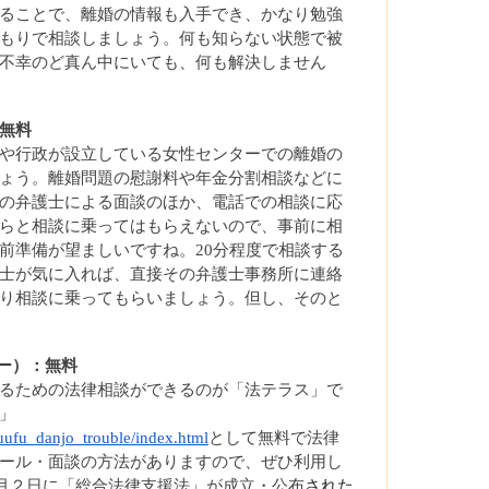
ることで、離婚の情報も入手でき、かなり勉強
もりで相談しましょう。何も知らない状態で被
不幸のど真ん中にいても、何も解決しません
無料
や行政が設立している女性センターでの離婚の
ょう。離婚問題の慰謝料や年金分割相談などに
の弁護士による面談のほか、電話での相談に応
らと相談に乗ってはもらえないので、事前に相
前準備が望ましいですね。20分程度で相談する
士が気に入れば、直接その弁護士事務所に連絡
り相談に乗ってもらいましょう。但し、そのと
ター）：無料
るための法律相談ができるのが「法テラス」で
」
fuufu_danjo_trouble/index.html
として無料で法律
ール・面談の方法がありますので、ぜひ利用し
6月２日に「総合法律支援法」が成立・公布
された