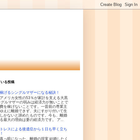
ている投稿
稼げるシングルマザーになる秘訣！
アメリカ女性の53％が家計を支える大黒
ングルマザーの弱みは経済力が無いことで
費を稼げないことです。一昔前の専業主
ゆえに離婚できず、夫にすがり付いて生
しかないと諦めたものです。今も、離婚
る最大の理由は妻の経済力です。 ア...
トレスによる後遺症から１日も早く立ち
！
真っ暗になった、離婚の現実 結婚したく