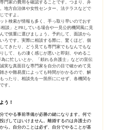
専門家の費用を確認することです。つまり、弁
。地方自治体や女性センター、法テラスなどで
じですよ。
ット検索が情報も多く、手っ取り早いのでおす
料相談」とPRしている場合や一見公的機関風に見
んで慎重に選びましょう。予約して、面談から
いろです。実際に相談する際に、驚くほど、個
してきたり、どう見ても専門家でもなんでもな
りして、もの凄く感じが悪いと即刻、やめるこ
行為に忙しいとか、「頼れる弁護士」などの宣伝
誠実な真面目な専門家を自分の目で確かめて見
雑さや難易度によっても時間がかかるので、解
もったり、相談先を一箇所ににせず、各機関を
です。
よう！
分でやる事前準備が必勝の鍵になります。何で
投げしてはいけません。離婚するのは弁護士の
から。自分のことは必ず、自分でやることが基