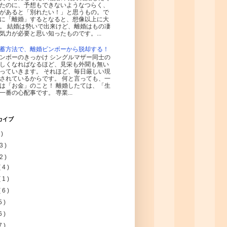
たのに、予想もできないようなつらく、
があると「別れたい！」と思うもの。で
に「離婚」するとなると、想像以上に大
。 結婚は勢いで出来けど、離婚はもの凄
気力が必要と思い知ったものです。...
蓄方法で、離婚ビンボーから脱却する！
ンボーのきっかけ シングルマザー同士の
しくなればなるほど、見栄も外聞も無い
っていきます。 それほど、毎日厳しい現
されているからです。 何と言っても、一
は「お金」のこと！ 離婚したては、「生
一番の心配事です。 専業...
カイブ
 )
3 )
2 )
( 4 )
( 1 )
( 6 )
5 )
6 )
7 )