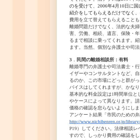
のを受けて、2006年4月10日
紹介をしてもらえるだけでなく、
費用を立て替えてもらえることも
離婚問題だけでなく、法的な夫婦
害、労働、相続、遺言、保険・年
るまで相談に乗ってくれます。紹
ます。当然、個別な弁護士や司法
3
．
民間の離婚相談所：有料
離婚専門の弁護士や司法書士・行
イザーやコンサルタントなど、自
るのか、この市場にどっと群がっ
バイスはしてくれますが、かなり
基本的な料金設定は1時間単位とし
やケースによって異なります。請
価格の確認を怠らないようにしま
アンケート結果「市民のための弁
http://www.nichibenren.or.jp/library
P19）してください。法律相談
すので、しっかり費用の確認をし