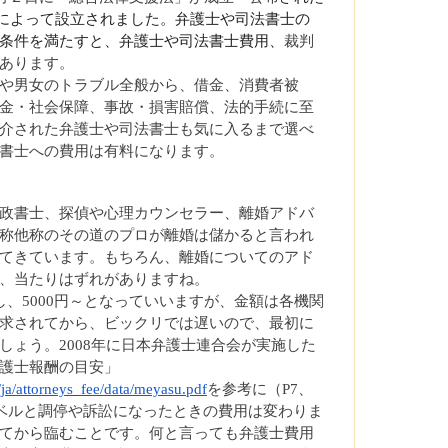
に国によって設立されました。弁護士や司法書士の
条件を満たすと、弁護士や司法書士費用、
裁判
あります。
や男女のトラブル全般から、借金、消費者被
金・社会保障、事故・損害賠償、法的手続に至
介された弁護士や司法書士も気に入るまで選べ
書士への費用は有料になります。
政書士、探偵や心理カウンセラー、離婚アドバ
称他称のその道のプロが離婚は儲かると言われ
てきています。もちろん、離婚についてのアド
、当たりはずれがありますね。
、5000円～となっていいますが、金額は各機関
求されてから、ビックリでは遅いので、最初に
しょう。2008年に日本弁護士連合会が実施した
護士報酬の目安」
/ja/attorneys_fee/data/meyasu.pdf
を参考に（P7、
レベルと調停や訴訟になったときの費用は変わりま
てから臨むことです。何と言っても弁護士費用