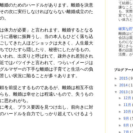
て結婚し
離婚のためのハードルがあります。離婚を決意
嫌なこと
も、実際
その次に実行しなければならない離婚成立のた
変でした
の。
い体力と
確実な貯
は体力が必要」と言われます。離婚するとなる
離婚はビ
うに過敏に振舞うし、当の本人もひどく落ち込
会話は親
ものにな
ごしてきた人ほどショックは大きく、人生最大
実にさら
ちでひたすら隠したり、秘密にしたがるもの。
番の話題
活費」が
いわれ、出戻りと呼ばれて、疎外され差別され
近ではバツイチと言われて、つらいイメージは
グルマザーの下手な離婚は子育てと生活への負
ブログ アー
苦しい状況に陥ることが多々あります。
►
2015
( 9
►
2014
( 1
頼を前提とするものであるが、離婚は相互不信
▼
2013
( 3
らも、離婚は幸せとは程遠いもので、失うもの
►
12月
に思われがち。
►
11月
に考え、プラス要因を見つけ出し、前向きに対
►
10月
のハードルを自力でしっかり超えていけるよう
►
9月
( 
►
8月
( 
►
7月
( 