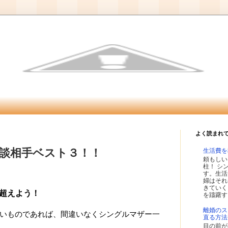
よく読まれ
談相手ベスト３！！
生活費を
頼もしい
柱！ シ
す。生活
婦はそれ
きていく
超えよう！
を躊躇す
離婚のス
いものであれば、間違いなくシングルマザー一
直る方法
目の前が