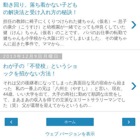
動き回り、落ち着かない子ども
の解決法と受け入れ方の秘訣！
›
担任の教師に椅子にくくりつけられた健ちゃん（仮名）～ 息子
の康介（こうすけ）と幼稚園が一緒でとっても仲良くしていた
健（けん）ちゃん（仮名）のことです。 パパのお仕事の転勤で
健ちゃんも小学校から大阪に行ってしまいました。 その健ちゃ
んに起きた事件で、ママから...
2013年12月9日月曜日
わが子の「不登校」というショ
ックを招かない方法！
›
それは父の後継者になってしまった真面目な兄の宿命から始ま
った 私の一番上の兄は「八州士（やすし）」と言い、現在、
44歳。いい大学を出て、大手の商社に勤めて順調な出世をし
て、まあまあの収入を得ての立派なエリートサラリーマンでし
た（笑） 父が還暦を迎えてからというもの...
‹
›
ホーム
ウェブ バージョンを表示