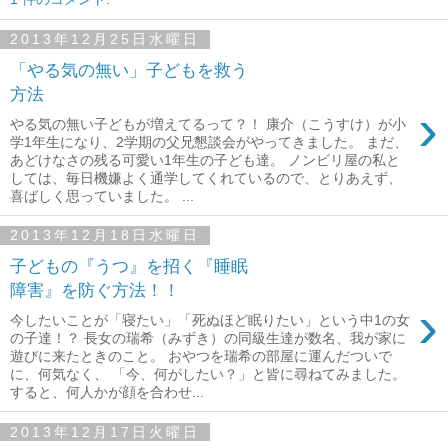
2013年12月25日水曜日
「やる気の無い」子どもを救う
方法
›
やる気の無い子どもが増えてるって？！ 康介（こうすけ）が小
学1年生になり、2学期の父兄懇談会がやってきました。 まだ、
あどけなさの残る可愛い1年生の子ども達。 ノンビリ屋の私と
しては、毎日機嫌よく通学してくれているので、とりあえず、
喜ばしく思っていました。 ...
2013年12月18日水曜日
子どもの『うつ』を招く『睡眠
障害』を防ぐ方法！！
›
今したいことが「寝たい」「死ぬほど眠りたい」という中1の女
の子達！？ 長女の瑞希（みずき）の同級生達が数名、我が家に
遊びに来たときのこと。 おやつを瑞希の部屋に運んだついで
に、何気なく、 「今、何がしたい？」と皆に尋ねてみました。
すると、何人かが顔を合わせ...
2013年12月17日火曜日