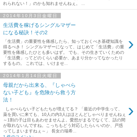
れられない！」のかも知れませんねぇ。 ...
2014年10月3日金曜日
生活費を稼げるシングルマザー
になる秘訣！その2
›
「生活費」の重要性を痛感したら、知っておくべき基礎知識を
得るべき！ シングルマザーになって、はじめて「生活費」の重
要性を痛感したひとも多いはず。 でも、その生きていくための
「生活費」ってどのくらい必要か、あまり分かってなかったり
するもの。 これでは、いけませ...
2014年1月14日火曜日
母親だから出来る、『しゃべら
ない子ども』を危険から救う方
法！
›
しゃべらない子どもたちが増えてる？ 「最近の中学生って、
薬を買いに来ても、10人の内3人はほとんどしゃべりませんねぇ
～1割の子は目もあわせませんよ。愛想がまるでなくて、話の間
が取れないんですね。こっちもどう対応したらいいのか、戸惑
ってしまいますねぇ～」 長女の瑞希...
1 件のコメント: