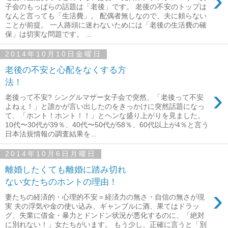
›
子会のもっぱらの話題は「老後」です。 老後の不安のトップは
なんと言っても「生活費」。 配偶者無しなので、夫に頼らない
ことが前提。 一人路頭に迷わないためには「老後の生活費の確
保」は切実な問題です。 ...
2014年10月10日金曜日
老後の不安と心配をなくする方
法！
›
老後って不安? シングルマザー女子会で突然、「老後って不安
よねぇ！」と誰かが言い出したのをきっかけに突然話題になっ
て、「ホント！ホント！！」とヘンな盛り上がりを見ました。
10代〜30代が39％、40代〜50代が58％、60代以上が4％と言う
日本法規情報の調査結果を...
2014年10月6日月曜日
離婚したくても離婚に踏み切れ
ない女たちのホントの理由！
›
妻たちの経済的・心理的不安＝経済力の無さ・自信の無さが現
実 夫の浮気や金の使い込み、ギャンブルに酒、果てはドラッ
グ、失業に借金・暴力とドンドン状況が悪化するのに、「絶対
に別れない！」女たちがいます。 もう少し、正確に言うと「別